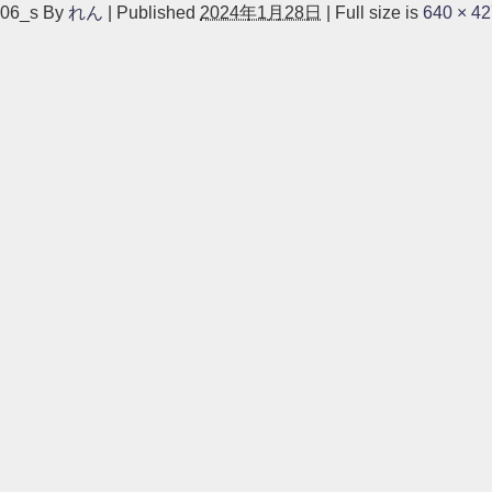
06_s
By
れん
|
Published
2024年1月28日
|
Full size is
640 × 4